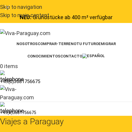
Skip to navigation
Skip to main content
NEU:
Grundstücke ab 400 m² verfügbar
NOSOTROS
COMPRAR-TERRENO
TU FUTURO
EMIGRAR
CONOCIMIENTOS
CONTACTO
0
items
+49(0)3681756675
+49(0)3681756675
Viajes a Paraguay