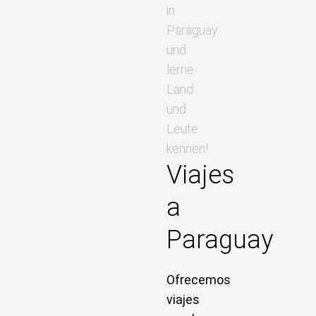
in
Paraguay
und
lerne
Land
und
Leute
kennen!
Viajes
a
Paraguay
Ofrecemos
viajes