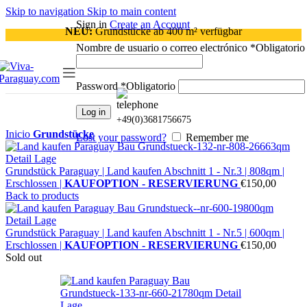
Skip to navigation
Skip to main content
Sign in
Create an Account
NEU:
Grundstücke ab 400 m² verfügbar
Nombre de usuario o correo electrónico
*
Obligatorio
Password
*
Obligatorio
Log in
+49(0)3681756675
Inicio
Grundstücke
Lost your password?
Remember me
Grundstück Paraguay |
Land kaufen
Abschnitt 1 - Nr.3 | 808qm |
Erschlossen |
KAUFOPTION - RESERVIERUNG
€
150,00
Back to products
Grundstück Paraguay |
Land kaufen
Abschnitt 1 - Nr.5 | 600qm |
Erschlossen |
KAUFOPTION - RESERVIERUNG
€
150,00
Sold out