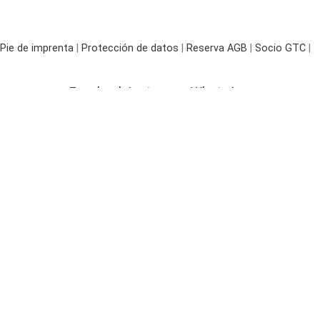
Pie de imprenta
|
Protección de datos
|
Reserva AGB
|
Socio GTC
|
Facebook
Instagram
WhatsApp
Terreno Paraguay |
Land kaufen
Sección 34 – N°.367 |
Search
4604qm | Urbanizado |
OPCIÓN DE COMPRA – RESERVA
Start typing to see posts you are looking for.
€
150,00
Sin existencias