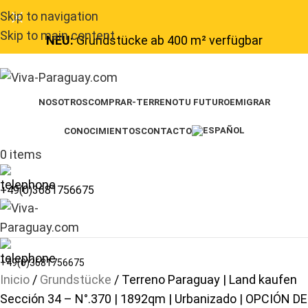
Skip to navigation
Skip to main content
NEU:
Grundstücke ab 400 m² verfügbar
NOSOTROS
COMPRAR-TERRENO
TU FUTURO
EMIGRAR
CONOCIMIENTOS
CONTACTO
0
items
+49(0)3681756675
+49(0)3681756675
Inicio
Grundstücke
Terreno Paraguay | Land kaufen
Sección 34 – N°.370 | 1892qm | Urbanizado | OPCIÓN DE