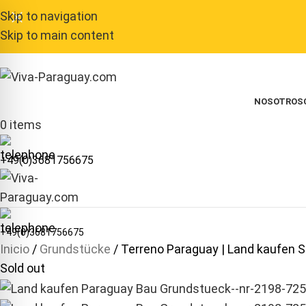
Skip to navigation
Skip to main content
NOSOTROS
0
items
+49(0)3681756675
+49(0)3681756675
Inicio
Grundstücke
Terreno Paraguay | Land kaufen 
Sold out