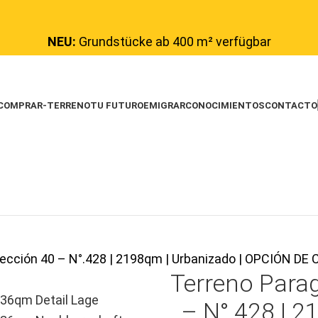
NEU:
Grundstücke ab 400 m² verfügbar
COMPRAR-TERRENO
TU FUTURO
EMIGRAR
CONOCIMIENTOS
CONTACTO
Sección 40 – N°.428 | 2198qm | Urbanizado | OPCIÓN 
Terreno Para
– N°.428 | 2