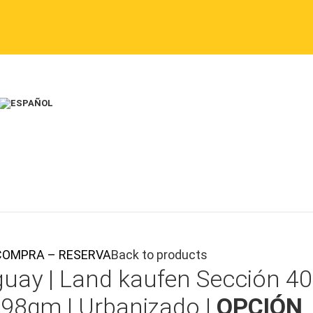
DE COMPRA – RESERVA
Back to products
guay |
Land kaufen
Sección 40
198qm | Urbanizado |
OPCIÓN