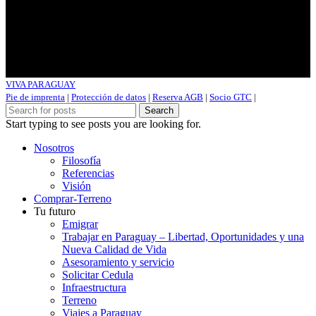
VIVA PARAGUAY
Pie de imprenta
|
Protección de datos
|
Reserva AGB
|
Socio GTC
|
Search
Start typing to see posts you are looking for.
Nosotros
Filosofía
Referencias
Visión
Comprar-Terreno
Tu futuro
Emigrar
Trabajar en Paraguay – Libertad, Oportunidades y una
Nueva Calidad de Vida
Asesoramiento y servicio
Solicitar Cedula
Infraestructura
Terreno
Viajes a Paraguay