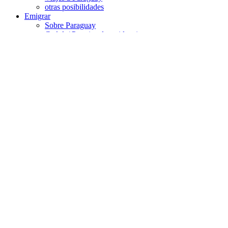
otras posibilidades
Emigrar
Sobre Paraguay
Cedula/ Permiso de residencia
Vivir
Trabajo y negocios
Conocimientos
Educación
Sanidad
Contacto
Shopping cart
Close
Facebook
Instagram
WhatsApp
WhatsApp
Terreno Paraguay |
Land kaufen
Sección 41 – N°.437 | 2828qm
| Urbanizado |
OPCIÓN DE COMPRA – RESERVA
€
150,00