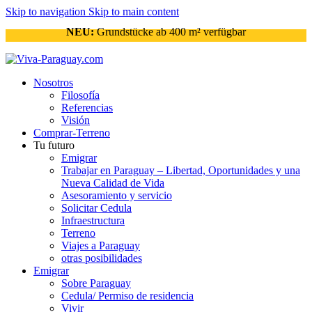
Skip to navigation
Skip to main content
NEU:
Grundstücke ab 400 m² verfügbar
Nosotros
Filosofía
Referencias
Visión
Comprar-Terreno
Tu futuro
Emigrar
Trabajar en Paraguay – Libertad, Oportunidades y una
Nueva Calidad de Vida
Asesoramiento y servicio
Solicitar Cedula
Infraestructura
Terreno
Viajes a Paraguay
otras posibilidades
Emigrar
Sobre Paraguay
Cedula/ Permiso de residencia
Vivir