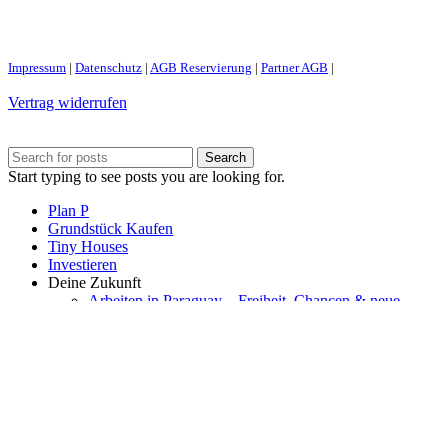
Impressum
|
Datenschutz
|
AGB Reservierung
|
Partner AGB
|
Vertrag widerrufen
Search
Start typing to see posts you are looking for.
Plan P
Grundstück Kaufen
Tiny Houses
Investieren
Deine Zukunft
Arbeiten in Paraguay – Freiheit, Chancen & neue
Lebensqualität
Krankenversicherung in Paraguay
Auswandern
Auswandern Paraguay
Über Paraguay
Cedula/ Aufenthaltsgenehmigung
Wohnen
Arbeiten & Gewerbe