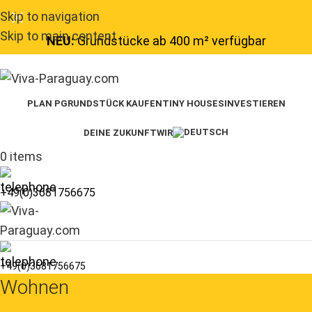
Skip to navigation
Skip to main content
NEU:
Grundstücke ab 400 m² verfügbar
PLAN P
GRUNDSTÜCK KAUFEN
TINY HOUSES
INVESTIEREN
DEINE ZUKUNFT
WIR
0
items
+49(0)3681756675
+49(0)3681756675
Wohnen