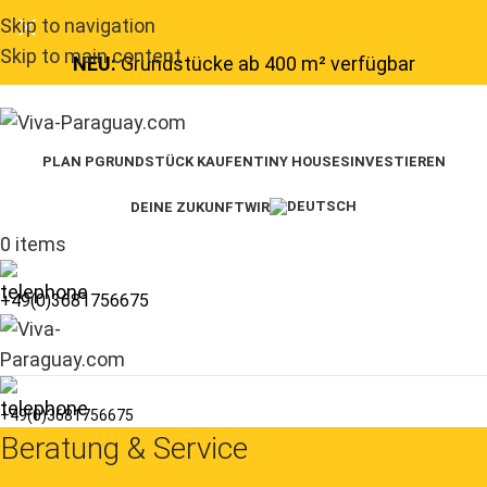
Skip to navigation
Skip to main content
NEU:
Grundstücke ab 400 m² verfügbar
PLAN P
GRUNDSTÜCK KAUFEN
TINY HOUSES
INVESTIEREN
DEINE ZUKUNFT
WIR
0
items
+49(0)3681756675
+49(0)3681756675
Beratung & Service