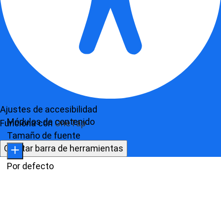
Ajustes de accesibilidad
Módulos de contenido
Funciona con
OneTap
Tamaño de fuente
Ocultar barra de herramientas
Por defecto