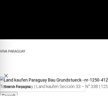
VIVA PARAGUAY
Terreno Paraguay |
Land kaufen
Sección 33 – N°.338 | 125
Search
€
150,00
Start typing to see posts you are looking for.
Sin existencias