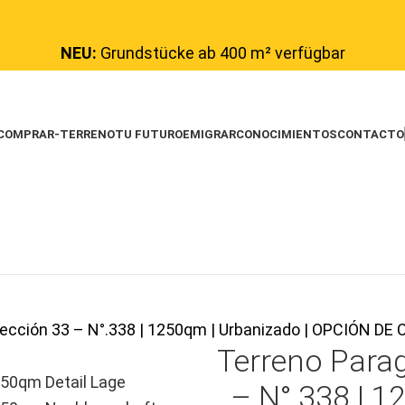
NEU:
Grundstücke ab 400 m² verfügbar
COMPRAR-TERRENO
TU FUTURO
EMIGRAR
CONOCIMIENTOS
CONTACTO
Sección 33 – N°.338 | 1250qm | Urbanizado | OPCIÓN 
Terreno Para
– N°.338 | 1