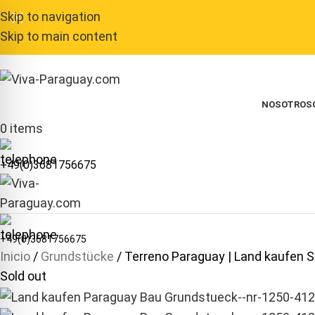
Skip to navigation
Skip to main content
NOSOTROS
0
items
+49(0)3681756675
+49(0)3681756675
Inicio
Grundstücke
Terreno Paraguay | Land kaufen 
Sold out