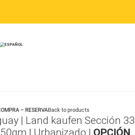
DE COMPRA – RESERVA
Back to products
guay |
Land kaufen
Sección 33
250qm | Urbanizado |
OPCIÓN