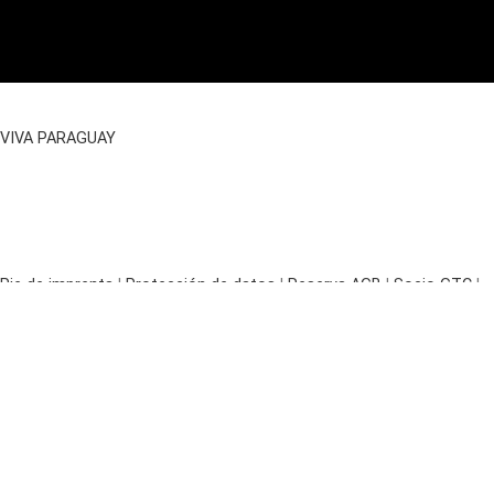
VIVA PARAGUAY
Pie de imprenta
|
Protección de datos
|
Reserva AGB
|
Socio GTC
|
Facebook
Instagram
WhatsApp
Terreno Paraguay |
Land kaufen
Sección 40 – N°.422 |
Search
2071qm | Urbanizado |
OPCIÓN DE COMPRA – RESERVA
Start typing to see posts you are looking for.