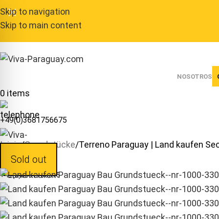
Skip to navigation
Skip to main content
NOSOTROS
0
items
+49(0)3681756675
Inicio
Grundstücke
Terreno Paraguay | Land kaufen Se
Sold out
+49(0)3681756675