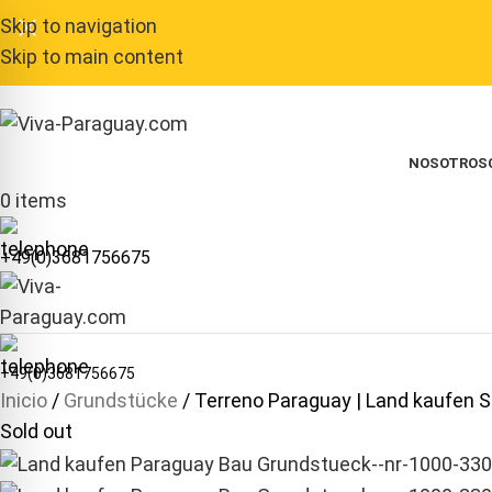
Skip to navigation
Skip to main content
NOSOTROS
0
items
+49(0)3681756675
+49(0)3681756675
Inicio
Grundstücke
Terreno Paraguay | Land kaufen 
Sold out