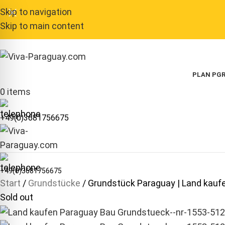
Skip to navigation
Skip to main content
PLAN P
GR
0
items
+49(0)3681756675
+49(0)3681756675
Start
Grundstücke
Grundstück Paraguay | Land kauf
Sold out