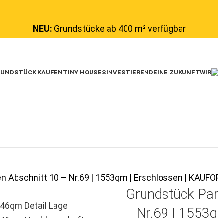
NEU:
Grundstücke ab 400 m² verfügbar
UNDSTÜCK KAUFEN
TINY HOUSES
INVESTIEREN
DEINE ZUKUNFT
WIR
en Abschnitt 10 – Nr.69 | 1553qm | Erschlossen | KA
Grundstück Par
Nr.69 | 1553q