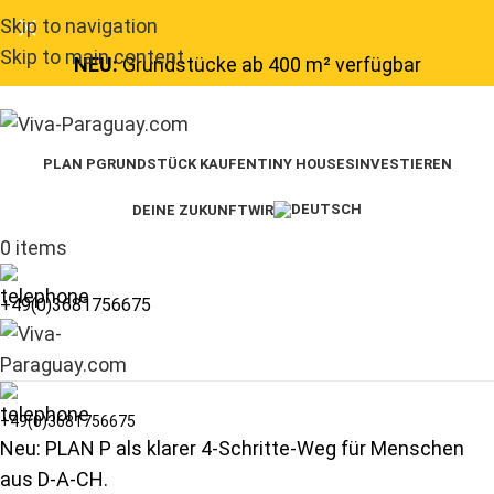
Skip to navigation
Skip to main content
NEU:
Grundstücke ab 400 m² verfügbar
PLAN P
GRUNDSTÜCK KAUFEN
TINY HOUSES
INVESTIEREN
DEINE ZUKUNFT
WIR
0
items
+49(0)3681756675
+49(0)3681756675
Neu: PLAN P als klarer 4-Schritte-Weg für Menschen
aus D-A-CH.