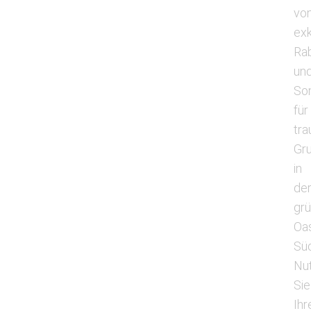
vo
exk
Ra
un
So
für
tr
Gr
in
de
gr
Oa
Sü
Nu
Sie
Ihr