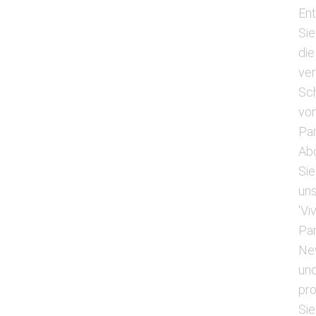
En
Sie
die
ve
Sc
vo
Pa
Ab
Sie
un
'Vi
Pa
Ne
un
pro
Sie