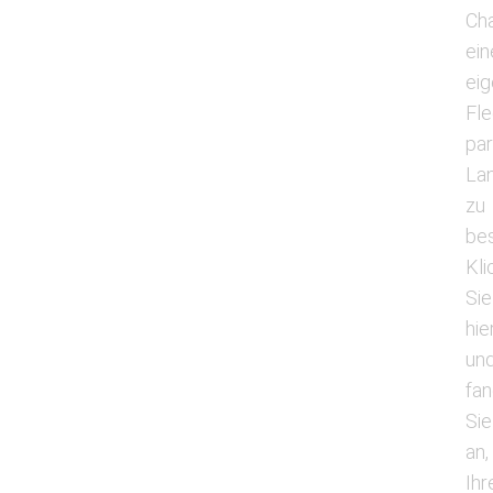
Ch
ein
ei
Fl
par
La
zu
bes
Kli
Sie
hie
un
fa
Sie
an,
Ihr