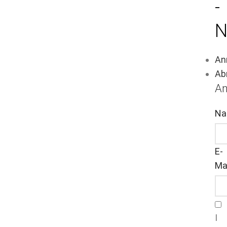
-
N
An
Ab
A
Na
E-
Mai
I