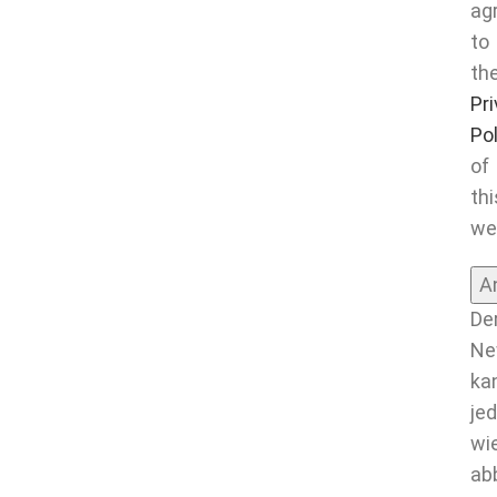
ag
to
th
Pr
Po
of
thi
we
De
Ne
ka
jed
wi
ab