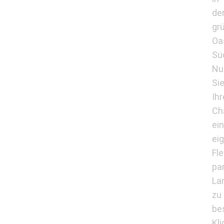
de
gr
Oa
Sü
Nu
Si
Ihr
Ch
ei
ei
Fl
pa
La
zu
be
Kl