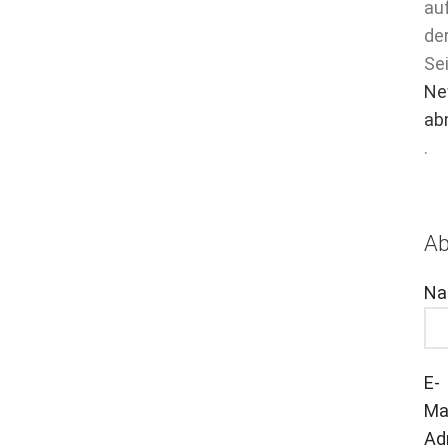
au
de
Se
Ne
ab
.
A
Na
E-
Mai
Ad