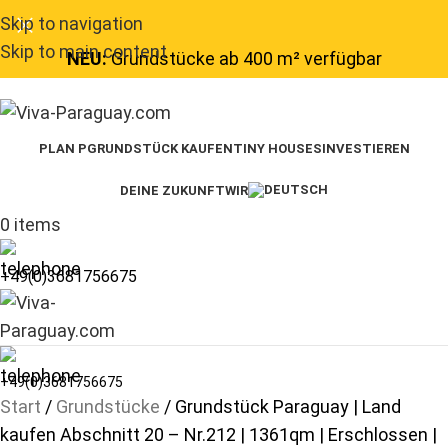
Skip to navigation
Skip to main content
NEU:
Grundstücke ab 400 m² verfügbar
PLAN P
GRUNDSTÜCK KAUFEN
TINY HOUSES
INVESTIEREN
DEINE ZUKUNFT
WIR
0
items
+49(0)3681756675
+49(0)3681756675
Start
Grundstücke
Grundstück Paraguay | Land
kaufen Abschnitt 20 – Nr.212 | 1361qm | Erschlossen |