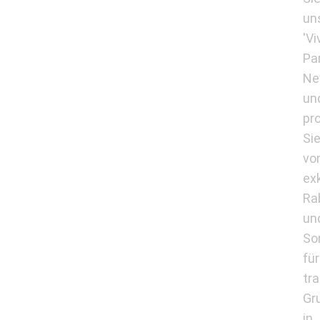
un
'Vi
Pa
Ne
un
pro
Si
vo
ex
Ra
un
So
für
tr
Gr
in