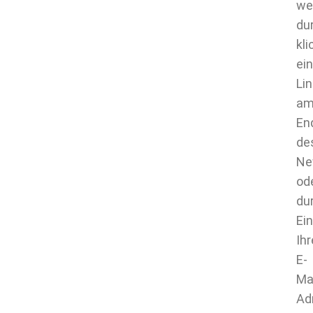
we
du
kl
ei
Li
a
En
de
Ne
od
du
Ei
Ihr
E-
Ma
Ad