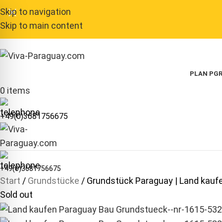
Skip to navigation
Skip to main content
PLAN P
GR
0
items
+49(0)3681756675
+49(0)3681756675
Start
Grundstücke
Grundstück Paraguay | Land kauf
Sold out