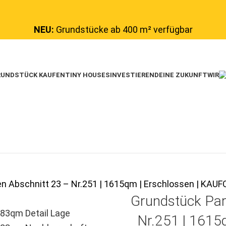
NEU:
Grundstücke ab 400 m² verfügbar
UNDSTÜCK KAUFEN
TINY HOUSES
INVESTIEREN
DEINE ZUKUNFT
WIR
en Abschnitt 23 – Nr.251 | 1615qm | Erschlossen | K
Grundstück Par
Nr.251 | 1615