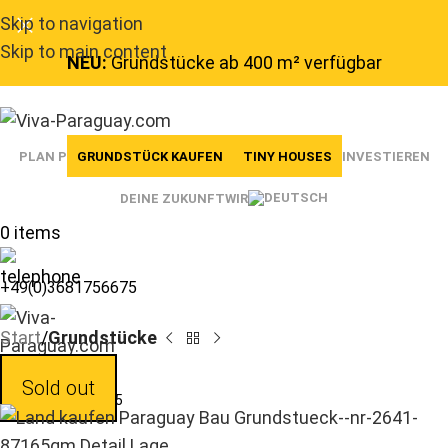
Skip to navigation
Skip to main content
NEU:
Grundstücke ab 400 m² verfügbar
PLAN P
GRUNDSTÜCK KAUFEN
TINY HOUSES
INVESTIEREN
DEINE ZUKUNFT
WIR
0
items
+49(0)3681756675
Start
Grundstücke
Sold out
+49(0)3681756675