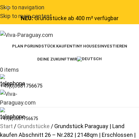
Skip to navigation
Skip to main content
NEU:
Grundstücke ab 400 m² verfügbar
PLAN P
GRUNDSTÜCK KAUFEN
TINY HOUSES
INVESTIEREN
DEINE ZUKUNFT
WIR
0
items
+49(0)3681756675
+49(0)3681756675
Start
Grundstücke
Grundstück Paraguay | Land
kaufen Abschnitt 26 – Nr.282 | 2148qm | Erschlossen |