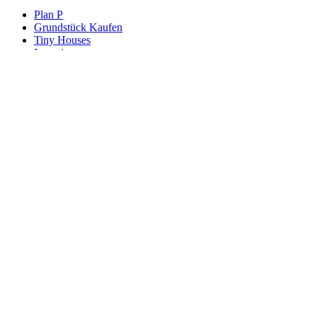
Plan P
Grundstück Kaufen
Tiny Houses
Investieren
Deine Zukunft
Arbeiten in Paraguay – Freiheit, Chancen & neue
Lebensqualität
Krankenversicherung in Paraguay
Auswandern
Auswandern Paraguay
Über Paraguay
Cedula/ Aufenthaltsgenehmigung
Wohnen
Arbeiten & Gewerbe
Haus bauen in Paraguay: Hausmodelle & Preise
Beratung & Service
Cedula beantragen
Infrastruktur
Grundstücke
Standorte
Grundstück kaufen in Paraguay
Reisen nach Paraguay
weitere Möglichkeiten
Wissen