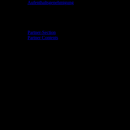
Aufenthaltsgenehmigung
Community & Events
Partner-Section
Partner Contents