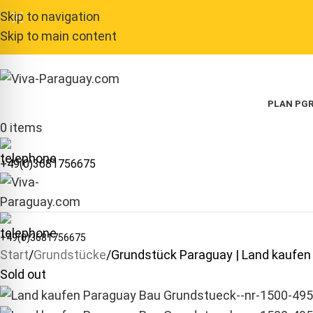
Skip to navigation
Skip to main content
PLAN P
GR
0
items
+49(0)3681756675
+49(0)3681756675
Start
Grundstücke
Grundstück Paraguay | Land kaufen
Sold out