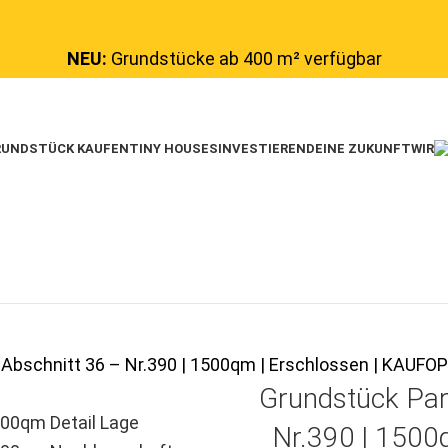
NEU:
Grundstücke ab 400 m² verfügbar
UNDSTÜCK KAUFEN
TINY HOUSES
INVESTIEREN
DEINE ZUKUNFT
WIR
 Abschnitt 36 – Nr.390 | 1500qm | Erschlossen | KAU
Grundstück Par
Nr.390 | 1500