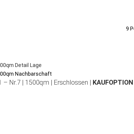
9
P
 – Nr.7 | 1500qm | Erschlossen |
KAUFOPTION 