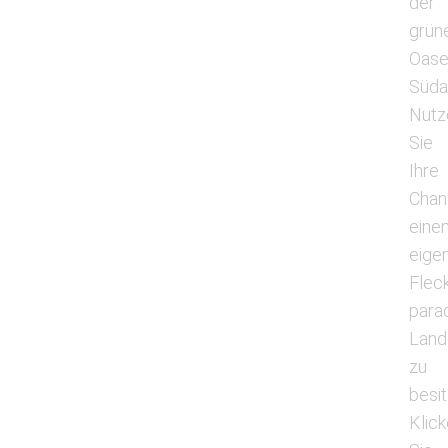
der
grün
Oas
Süda
Nutz
Sie
Ihre
Chan
eine
eige
Flec
para
Land
zu
besit
Klic