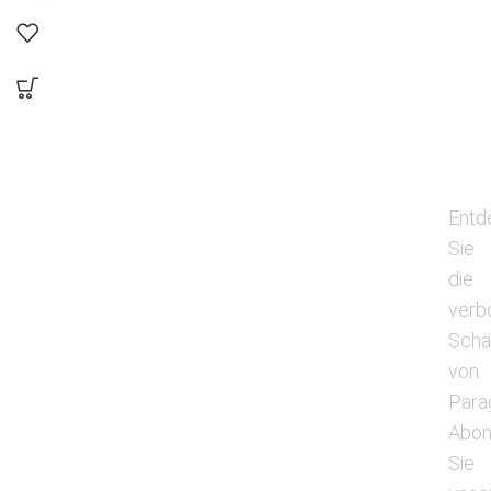
Entd
Sie
die
verb
Schä
von
Para
Abon
Sie