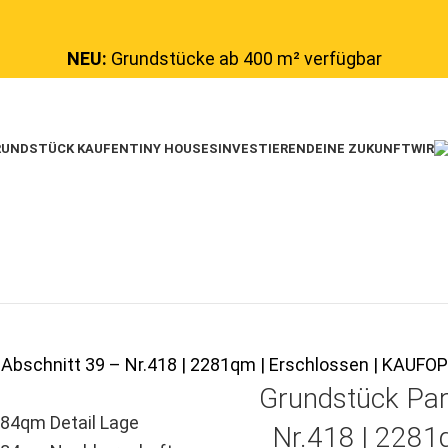
NEU:
Grundstücke ab 400 m² verfügbar
UNDSTÜCK KAUFEN
TINY HOUSES
INVESTIEREN
DEINE ZUKUNFT
WIR
 Abschnitt 39 – Nr.418 | 2281qm | Erschlossen | KAU
Grundstück Par
Nr.418 | 2281