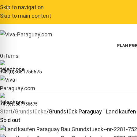
Skip to navigation
Skip to main content
PLAN P
GR
0
items
+49(0)3681756675
+49(0)3681756675
Start
Grundstücke
Grundstück Paraguay | Land kaufen
Sold out