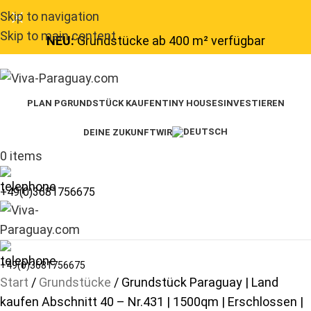
Skip to navigation
Skip to main content
NEU:
Grundstücke ab 400 m² verfügbar
PLAN P
GRUNDSTÜCK KAUFEN
TINY HOUSES
INVESTIEREN
DEINE ZUKUNFT
WIR
0
items
+49(0)3681756675
+49(0)3681756675
Start
Grundstücke
Grundstück Paraguay | Land
kaufen Abschnitt 40 – Nr.431 | 1500qm | Erschlossen |