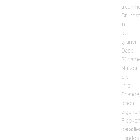
traumha
Grunds
in
der
grünen
Oase
Südamer
Nutzen
Sie
Ihre
Chance
einen
eigene
Flecke
paradie
Landes