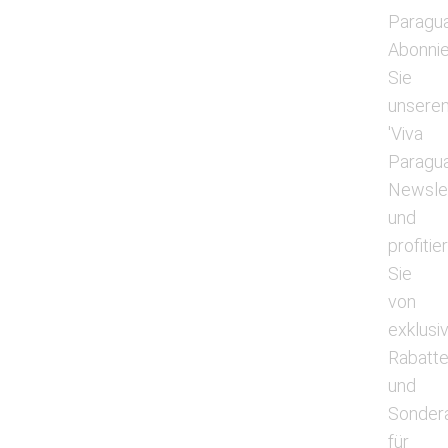
Paragua
Abonni
Sie
unsere
'Viva
Paragua
Newsle
und
profitie
Sie
von
exklusi
Rabatt
und
Sonder
für