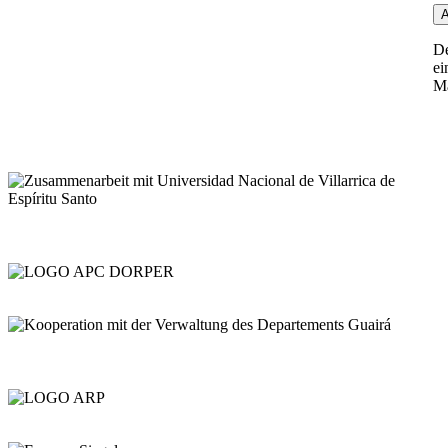
De
ei
Ma