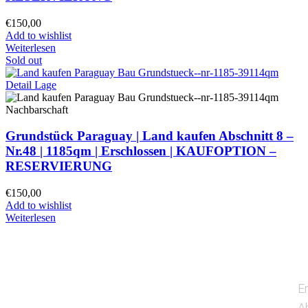
€
150,00
Add to wishlist
Weiterlesen
Sold out
Grundstück Paraguay |
Land kaufen
Abschnitt 8 –
Nr.48 | 1185qm | Erschlossen |
KAUFOPTION –
RESERVIERUNG
€
150,00
Add to wishlist
Weiterlesen
E
A