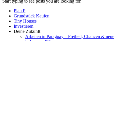
Start typing to see posts you are looking for.
Plan P
Grundstück Kaufen
Tiny Houses
Investieren
Deine Zukunft
Arbeiten in Paraguay – Freiheit, Chancen & neue
Lebensqualität
Krankenversicherung in Paraguay
Auswandern
Auswandern Paraguay
Über Paraguay
Cedula/ Aufenthaltsgenehmigung
Wohnen
Arbeiten & Gewerbe
Haus bauen in Paraguay: Hausmodelle & Preise
Beratung & Service
Cedula beantragen
Infrastruktur
Grundstücke
Standorte
Grundstück kaufen in Paraguay
Reisen nach Paraguay
weitere Möglichkeiten