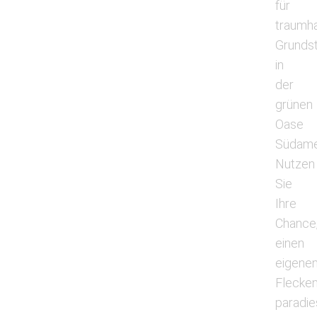
für
traumh
Grunds
in
der
grünen
Oase
Südame
Nutzen
Sie
Ihre
Chance
einen
eigene
Flecke
paradie