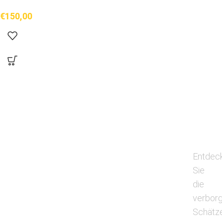
€
150,00
Entdec
Sie
die
verbor
Schätz