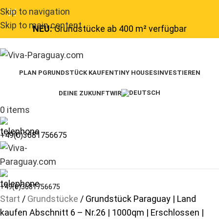
Skip to navigation
Skip to main content
NEU:
Grundstücke ab 400 m² verfügbar
PLAN P
GRUNDSTÜCK KAUFEN
TINY HOUSES
INVESTIEREN
DEINE ZUKUNFT
WIR
0
items
+49(0)3681756675
+49(0)3681756675
Start
Grundstücke
Grundstück Paraguay | Land
kaufen Abschnitt 6 – Nr.26 | 1000qm | Erschlossen |