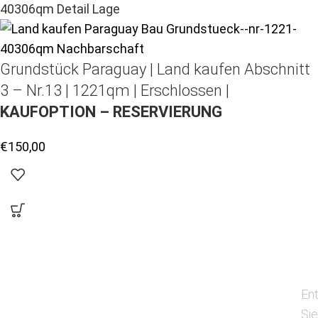
Grundstück Paraguay |
Land kaufen
Abschnitt
3 – Nr.13 | 1221qm | Erschlossen |
KAUFOPTION – RESERVIERUNG
€
150,00
En
Si