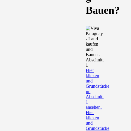
Bauen?
Hier
klicken
und
Grundstücke
im
Abschnitt
1
ansehen.
Hier
klicken
und
Grundstücke