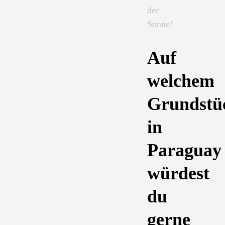
der
Sonne!
Auf
welchem
Grundstü
in
Paraguay
würdest
du
gerne