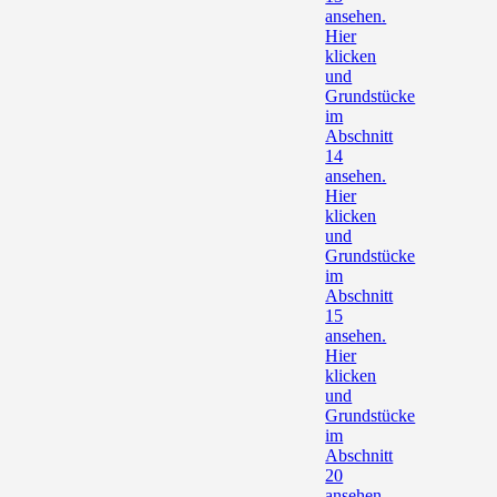
ansehen.
Hier
klicken
und
Grundstücke
im
Abschnitt
14
ansehen.
Hier
klicken
und
Grundstücke
im
Abschnitt
15
ansehen.
Hier
klicken
und
Grundstücke
im
Abschnitt
20
ansehen.