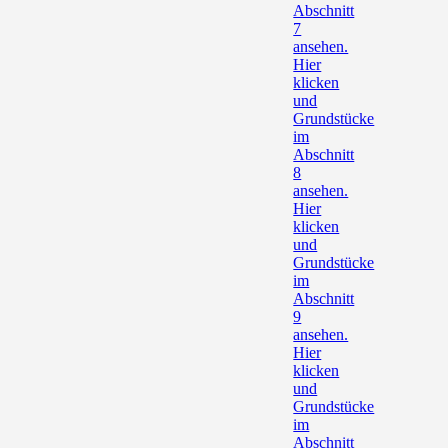
Abschnitt
7
ansehen.
Hier
klicken
und
Grundstücke
im
Abschnitt
8
ansehen.
Hier
klicken
und
Grundstücke
im
Abschnitt
9
ansehen.
Hier
klicken
und
Grundstücke
im
Abschnitt