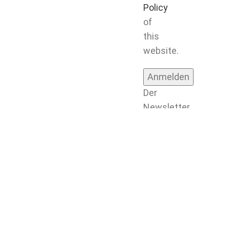
Policy
of
this
website.
Der
Newsletter
kann
jederzeit
wieder
abbestellt
werden
durch
klicken
eines