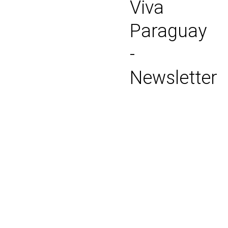
Viva
Paraguay
-
Newsletter
Anmeldung
Abmeldung
Name:
E-
Mail: