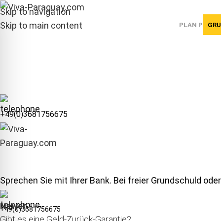
Skip to navigation
Skip to main content
PLAN P
GRU
+49(0)3681756675
Sprechen Sie mit Ihrer Bank. Bei freier Grundschuld od
Newer
+49(0)3681756675
Gibt es eine Geld-Zurück-Garantie?