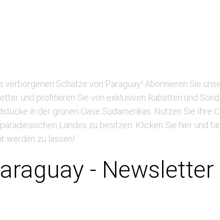
e verborgenen Schätze von Paraguay! Abonnieren Sie unse
tter und profitieren Sie von exklusiven Rabatten und Son
stücke in der grünen Oase Südamerikas. Nutzen Sie Ihre C
paradiesischen Landes zu besitzen. Klicken Sie hier und fan
it werden zu lassen!
Paraguay - Newsletter