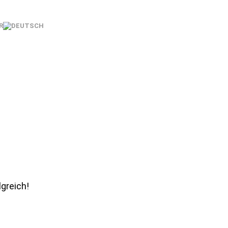
R
greich!