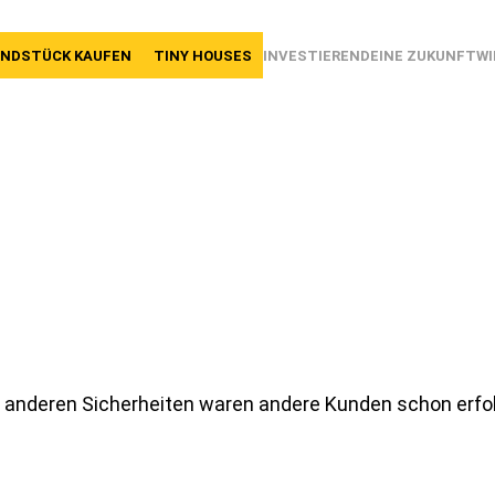
NEU:
Grundstücke ab 400 m² verfügbar
NDSTÜCK KAUFEN
TINY HOUSES
INVESTIEREN
DEINE ZUKUNFT
WI
er anderen Sicherheiten waren andere Kunden schon erfol