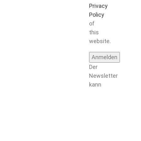
Privacy
Policy
of
this
website.
Der
Newsletter
kann
jederzeit
wieder
abbestellt
werden
durch
klicken