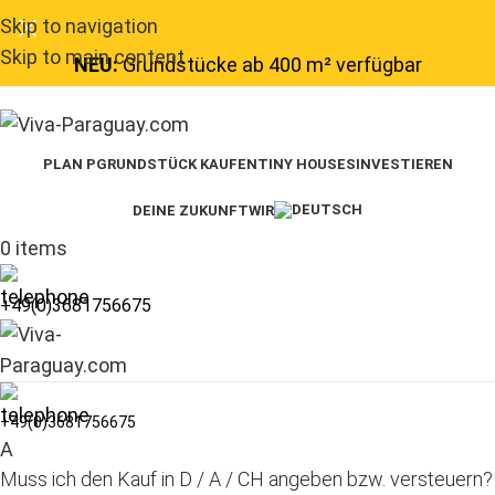
Skip to navigation
Skip to main content
NEU:
Grundstücke ab 400 m² verfügbar
PLAN P
GRUNDSTÜCK KAUFEN
TINY HOUSES
INVESTIEREN
DEINE ZUKUNFT
WIR
0
items
+49(0)3681756675
+49(0)3681756675
A
Muss ich den Kauf in D / A / CH angeben bzw. versteuern?