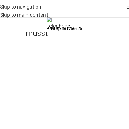
Skip to navigation
NEU:
Grundstücke ab 400 m² verfügbar
Internet in Paraguay –
Skip to main content
Alles, was du wissen
+49(0)3681756675
musst