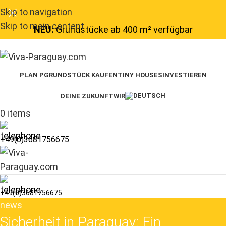
Skip to navigation
Skip to main content
NEU:
Grundstücke ab 400 m² verfügbar
PLAN P
GRUNDSTÜCK KAUFEN
TINY HOUSES
INVESTIEREN
DEINE ZUKUNFT
WIR
0
items
+49(0)3681756675
+49(0)3681756675
news
Sicherheit in Paraguay: Ein