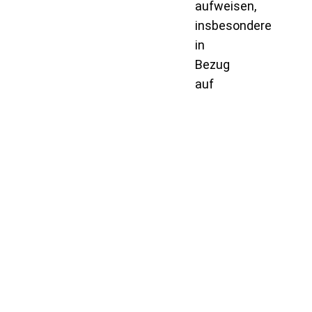
aufweisen,
insbesondere
in
Bezug
auf
Kleinkriminalität
wie
Taschendiebstahl
und
Betrug.
Es
ist
jedoch
wichtig
zu
betonen,