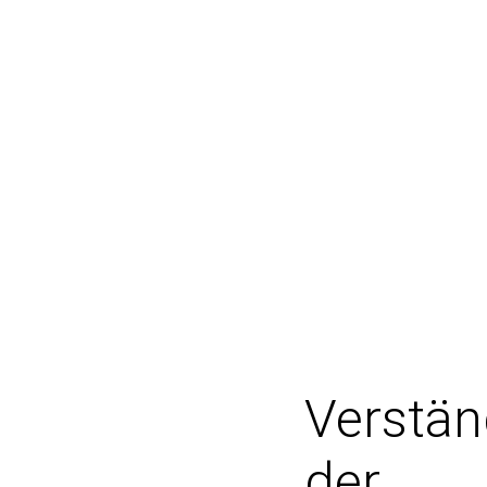
Verstän
der