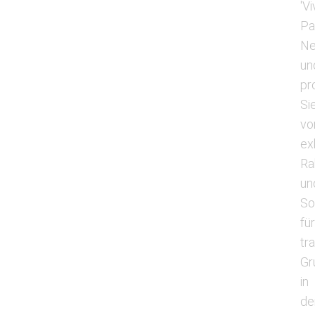
'V
Pa
Ne
un
pr
Si
vo
ex
Ra
un
So
fü
tr
Gr
in
de