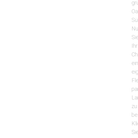
gr
Oa
Sü
Nu
Si
Ih
Ch
ei
ei
Fl
pa
La
zu
be
Kl
Si