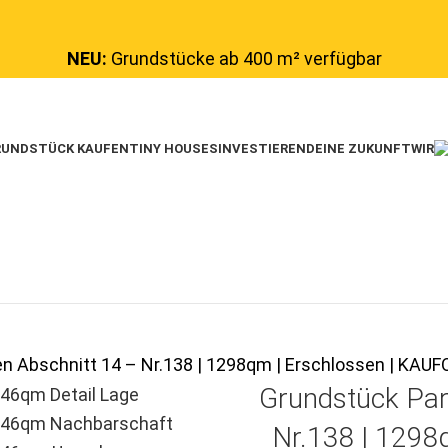
NEU:
Grundstücke ab 400 m² verfügbar
UNDSTÜCK KAUFEN
TINY HOUSES
INVESTIEREN
DEINE ZUKUNFT
WIR
en Abschnitt 14 – Nr.138 | 1298qm | Erschlossen | K
Grundstück Par
Nr.138 | 1298