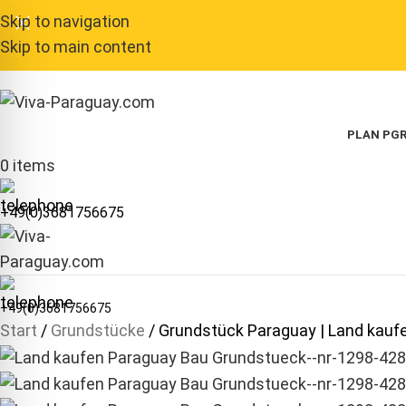
Skip to navigation
Skip to main content
PLAN P
GR
0
items
+49(0)3681756675
+49(0)3681756675
Start
Grundstücke
Grundstück Paraguay | Land kauf