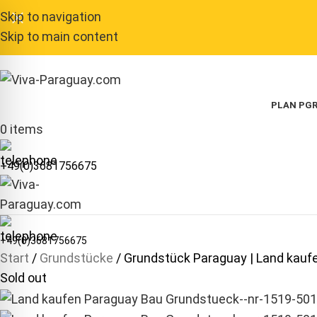
Skip to navigation
Skip to main content
PLAN P
GR
0
items
+49(0)3681756675
+49(0)3681756675
Start
Grundstücke
Grundstück Paraguay | Land kauf
Sold out