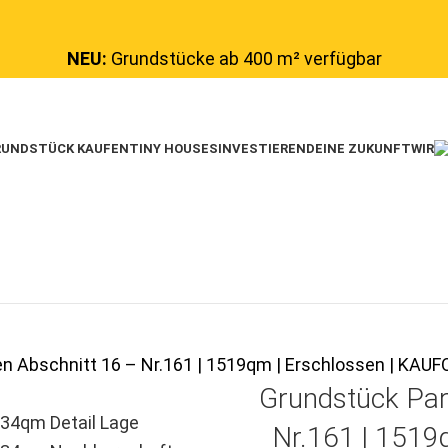
NEU:
Grundstücke ab 400 m² verfügbar
UNDSTÜCK KAUFEN
TINY HOUSES
INVESTIEREN
DEINE ZUKUNFT
WIR
en Abschnitt 16 – Nr.161 | 1519qm | Erschlossen | K
Grundstück Par
Nr.161 | 1519