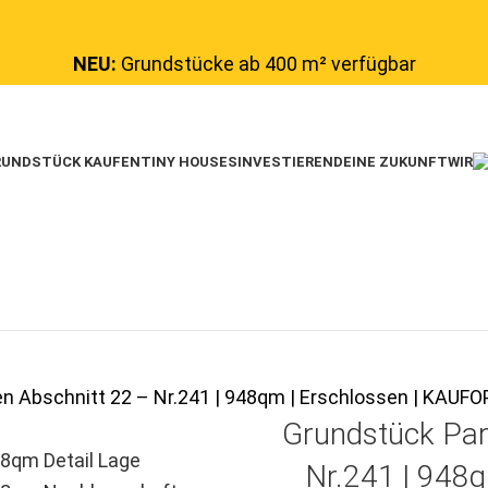
NEU:
Grundstücke ab 400 m² verfügbar
UNDSTÜCK KAUFEN
TINY HOUSES
INVESTIEREN
DEINE ZUKUNFT
WIR
en Abschnitt 22 – Nr.241 | 948qm | Erschlossen | KA
Grundstück Par
Nr.241 | 948q