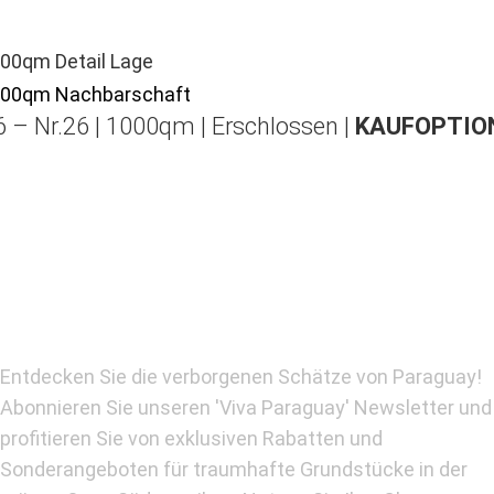
 – Nr.26 | 1000qm | Erschlossen |
KAUFOPTION
Entdecken Sie die verborgenen Schätze von Paraguay!
Abonnieren Sie unseren 'Viva Paraguay' Newsletter und
profitieren Sie von exklusiven Rabatten und
Sonderangeboten für traumhafte Grundstücke in der