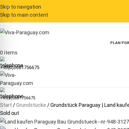
Skip to navigation
Skip to main content
PLAN P
GR
0
items
+49(0)3681756675
+49(0)3681756675
Start
Grundstücke
Grundstück Paraguay | Land kauf
Sold out