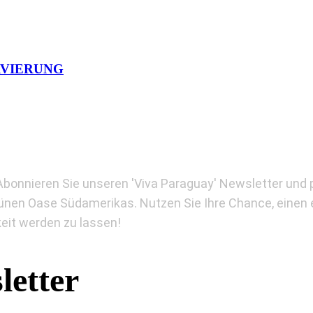
RVIERUNG
bonnieren Sie unseren 'Viva Paraguay' Newsletter und p
ünen Oase Südamerikas. Nutzen Sie Ihre Chance, einen 
keit werden zu lassen!
letter