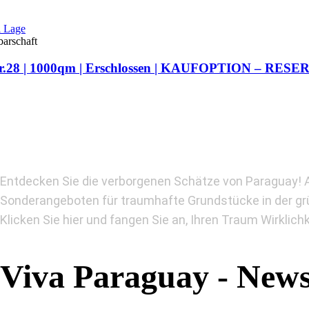
.28 | 1000qm | Erschlossen |
KAUFOPTION – RESE
Entdecken Sie die verborgenen Schätze von Paraguay! A
Sonderangeboten für traumhafte Grundstücke in der gr
Klicken Sie hier und fangen Sie an, Ihren Traum Wirklich
Viva Paraguay - News