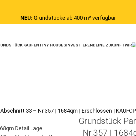
NEU:
Grundstücke ab 400 m² verfügbar
UNDSTÜCK KAUFEN
TINY HOUSES
INVESTIEREN
DEINE ZUKUNFT
WIR
 Abschnitt 33 – Nr.357 | 1684qm | Erschlossen | KAU
Grundstück Par
Nr.357 | 1684