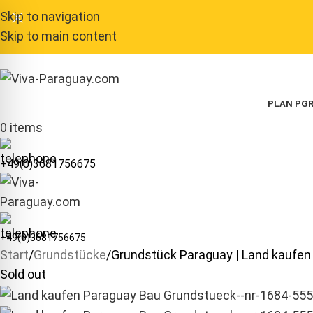
Skip to navigation
Skip to main content
PLAN P
GR
0
items
+49(0)3681756675
+49(0)3681756675
Start
Grundstücke
Grundstück Paraguay | Land kaufen
Sold out