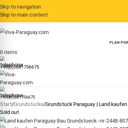
Skip to navigation
Skip to main content
PLAN P
GR
0
items
+49(0)3681756675
+49(0)3681756675
Start
Grundstücke
Grundstück Paraguay | Land kaufen
Sold out