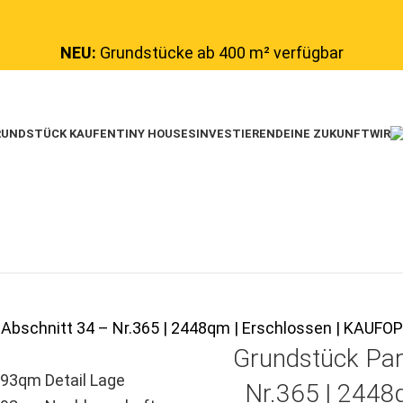
NEU:
Grundstücke ab 400 m² verfügbar
UNDSTÜCK KAUFEN
TINY HOUSES
INVESTIEREN
DEINE ZUKUNFT
WIR
 Abschnitt 34 – Nr.365 | 2448qm | Erschlossen | KAU
Grundstück Par
Nr.365 | 2448