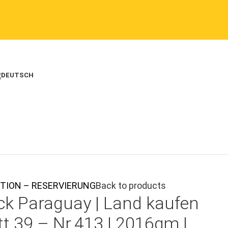
FOPTION – RESERVIERUNG
Back to products
ck Paraguay |
Land kaufen
t 39 – Nr.413 | 2016qm |