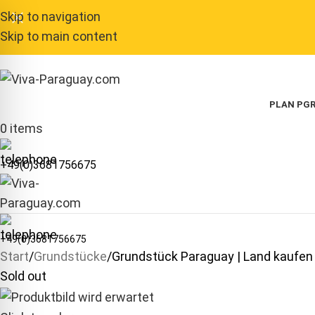
Skip to navigation
Skip to main content
PLAN P
GR
0
items
+49(0)3681756675
+49(0)3681756675
Start
Grundstücke
Grundstück Paraguay | Land kaufen
Sold out