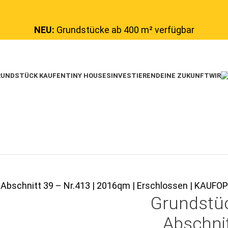
NEU:
Grundstücke ab 400 m² verfügbar
UNDSTÜCK KAUFEN
TINY HOUSES
INVESTIEREN
DEINE ZUKUNFT
WIR
 Abschnitt 39 – Nr.413 | 2016qm | Erschlossen | KAU
Grundstü
Abschnit