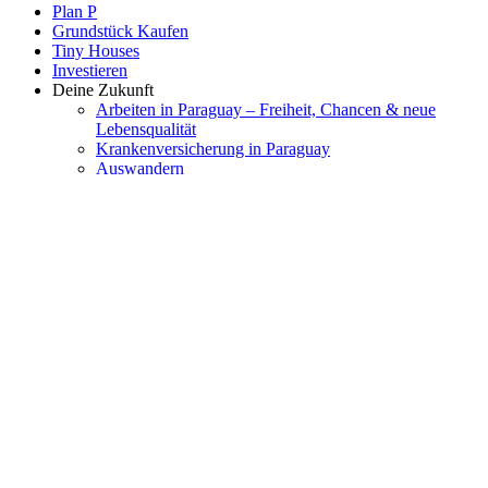
Plan P
Grundstück Kaufen
Tiny Houses
Investieren
Deine Zukunft
Arbeiten in Paraguay – Freiheit, Chancen & neue
Lebensqualität
Krankenversicherung in Paraguay
Auswandern
Auswandern Paraguay
Über Paraguay
Cedula/ Aufenthaltsgenehmigung
Wohnen
Arbeiten & Gewerbe
Haus bauen in Paraguay: Hausmodelle & Preise
Beratung & Service
Cedula beantragen
Infrastruktur
Grundstücke
Standorte
Grundstück kaufen in Paraguay
Reisen nach Paraguay
weitere Möglichkeiten
Wissen
Bildung