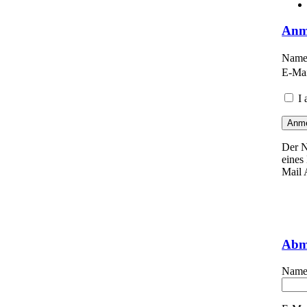
Anm
Name
E-Mai
I 
Der N
eines
Mail 
Abm
Name