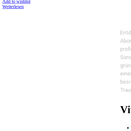
Add to wishlist
Weiterlesen
Entd
Abon
prof
Sond
grün
eine
besi
Trau
Vi