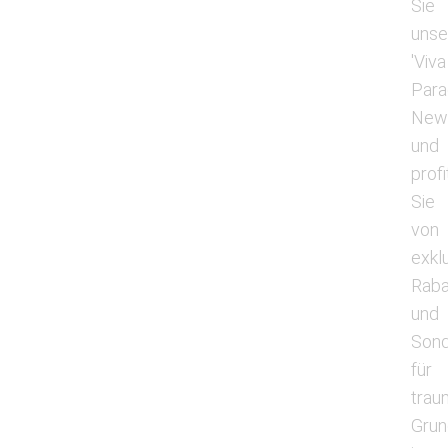
Sie
unse
'Viva
Para
News
und
profi
Sie
von
exkl
Raba
und
Son
für
trau
Grun