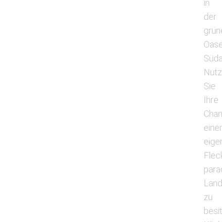
in
der
grün
Oas
Süda
Nut
Sie
Ihre
Chan
eine
eige
Flec
para
Lan
zu
besi