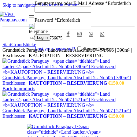
Benutzername oder E-Mail-Adresse
*
Erforderlich
Skip to navigation
Skip to main content
NEU:
Grundstücke ab 400 m² verfügbar
Password
*
Erforderlich
Log in
+49(0)3681756675
Start
Grundstücke
Lost your password?
Remember me
Grundstück Paraguay | Land kaufen Abschnitt 5 – Nr.506 | 390m² |
Erschlossen | KAUFOPTION – RESERVIERUNG
Grundstück Paraguay |
Land kaufen
Abschnitt 5 - Nr.505 | 390m² |
Erschlossen |
KAUFOPTION – RESERVIERUNG
€
150,00
Back to products
Grundstück Paraguay |
Land kaufen
Abschnitt 5 - Nr.507 | 571m² |
Erschlossen |
KAUFOPTION – RESERVIERUNG
€
150,00