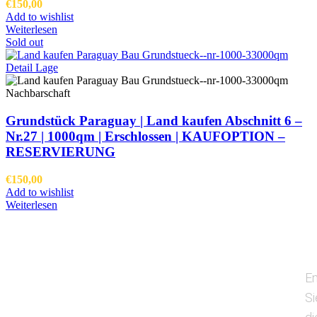
€
150,00
Add to wishlist
Weiterlesen
Sold out
Grundstück Paraguay |
Land kaufen
Abschnitt 6 –
Nr.27 | 1000qm | Erschlossen |
KAUFOPTION –
RESERVIERUNG
€
150,00
Add to wishlist
Weiterlesen
E
Si