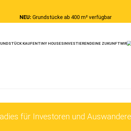
NEU:
Grundstücke ab 400 m² verfügbar
UNDSTÜCK KAUFEN
TINY HOUSES
INVESTIEREN
DEINE ZUKUNFT
WIR
adies für Investoren und Auswandere