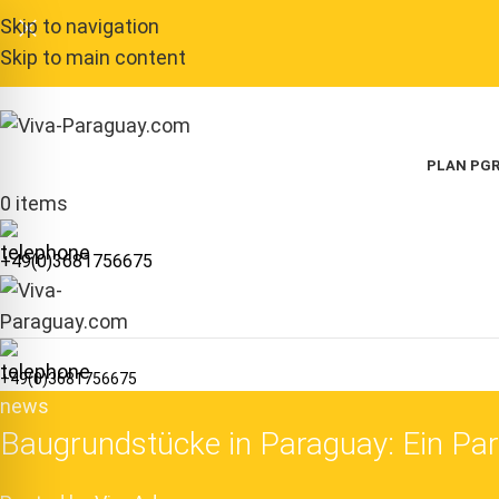
Skip to navigation
Skip to main content
PLAN P
GR
0
items
+49(0)3681756675
+49(0)3681756675
news
Baugrundstücke in Paraguay: Ein Par