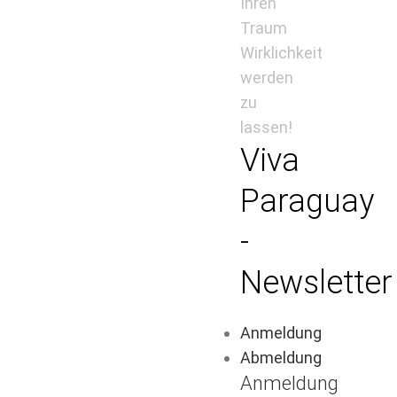
Ihren
Traum
Wirklichkeit
werden
zu
lassen!
Viva
Paraguay
-
Newsletter
Anmeldung
Abmeldung
Anmeldung