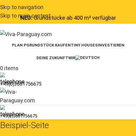
Skip to navigation
Skip to main content
NEU:
Grundstücke ab 400 m² verfügbar
PLAN P
GRUNDSTÜCK KAUFEN
TINY HOUSES
INVESTIEREN
DEINE ZUKUNFT
WIR
0
items
+49(0)3681756675
+49(0)3681756675
Beispiel-Seite