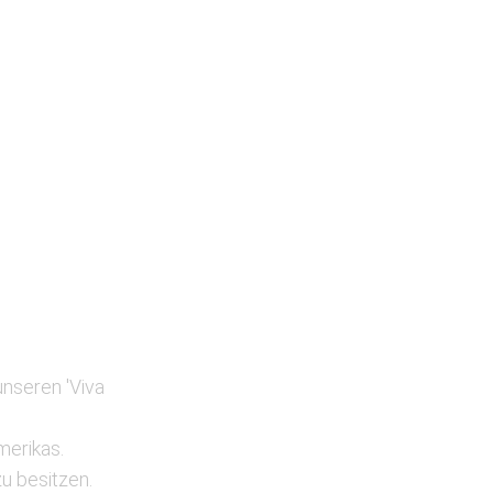
nseren 'Viva
merikas.
u besitzen.