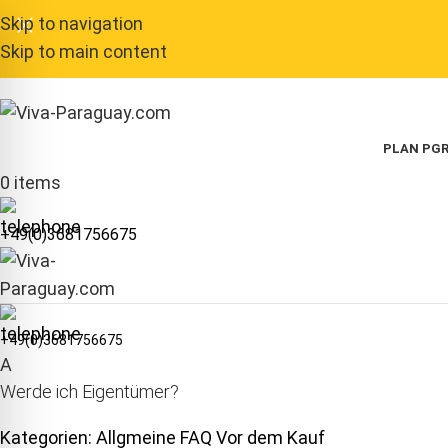
Skip to navigation
Skip to main content
PLAN P
GR
0
items
+49(0)3681756675
+49(0)3681756675
A
Werde ich Eigentümer?
Kategorien: Allgmeine FAQ Vor dem Kauf