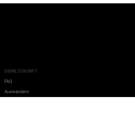
DEINE ZUKUNFT
FAQ
Auswandern
Beratung & Service
Cedula beantragen
Cedula Antrag Download
Über Paraguay