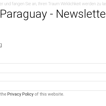
ier und fangen Sie an, Ihren Traum Wirklichkeit werden zu la
 Paraguay - Newslette
g
 the
Privacy Policy
of this website.