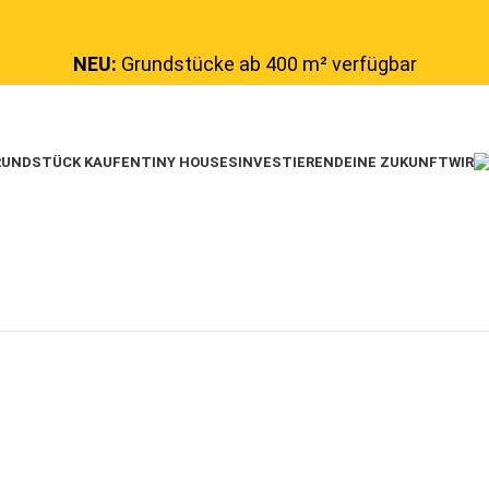
NEU:
Grundstücke ab 400 m² verfügbar
UNDSTÜCK KAUFEN
TINY HOUSES
INVESTIEREN
DEINE ZUKUNFT
WIR