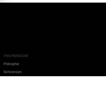
VIVA PARAGUAY
Philosphie
Referenzen
Vision
weitere Möglichkeiten
Kontakt
Blog